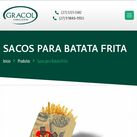
(27) 3721-1382
(27) 9 9846‑9953‬
SACOS PARA BATATA FRITA
Início
Produtos
Sacos para Batata Frita