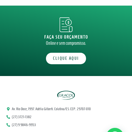
FAÇA SEU ORÇAMENTO
Online e sem compromisso.
CLIQUE AQUI
Av. Rio Doce, 1997. Adélia Gilberti. Colatina/ES. CEP.: 29707-010
(27) 3721-1382
(27) 9 9846‑9953‬