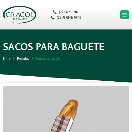
(27) 3721-1382
(27) 9 9846‑9953‬
SACOS PARA BAGUETE
Início
Produtos
Sacos para baguete